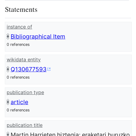
Statements
instance of
Bibliographical Item
0 references
wikidata entity
Q130677593
0 references
publication type
article
0 references
publication title
Martin Harrieten hiztegia: eraketari buruzko